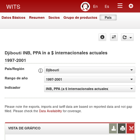
Togg
WITS
En
Es
Toggle
navig
Datos Básicos
Resumen
Socios
Grupo de productos
País
navigation
in a $ internacionales actuales
Djibouti INB, PPA
1997-2001
País/Región
Djibouti
Rango de año
1997-2001
Indicador
INB, PPA (a $ internacionales actuales)
Please note the exports, imports and tariff data are based on reported data and not gap
filled. Please check the
Data Availability
for coverage.
VISTA DE GRÁFICO