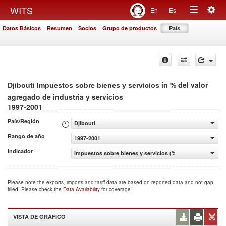
Togg
WITS
En
Es
Toggle
navig
Datos Básicos
Resumen
Socios
Grupo de productos
País
navigation
in % del valor
Djibouti Impuestos sobre bienes y servicios
agregado de industria y servicios
1997-2001
País/Región
Djibouti
Rango de año
1997-2001
Indicador
Impuestos sobre bienes y servicios (% del valor agregado 
Please note the exports, imports and tariff data are based on reported data and not gap
filled. Please check the
Data Availability
for coverage.
VISTA DE GRÁFICO