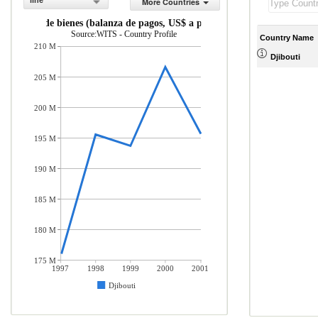
line
More Countries
rtaciones de bienes (balanza de pagos, US$ a precios actuales)
Source:WITS - Country Profile
Country Name
210 M
Djibouti
205 M
200 M
195 M
190 M
185 M
180 M
175 M
1997
1998
1999
2000
2001
Djibouti