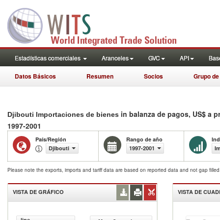
Estadísticas comerciales
Aranceles
GVC
API
Base
Datos Básicos
Resumen
Socios
Grupo de
in balanza de pagos, US$ a p
Djibouti Importaciones de bienes
1997-2001
País/Región
Rango de año
Ind
Djibouti
1997-2001
Im
Please note the exports, imports and tariff data are based on reported data and not gap fille
VISTA DE GRÁFICO
VISTA DE CUA