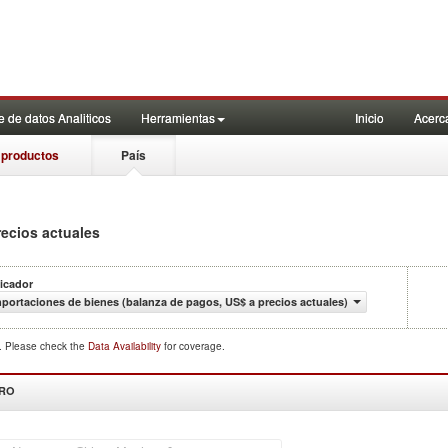
 de datos Analiticos
Herramientas
Inicio
Acerc
 productos
País
recios actuales
icador
portaciones de bienes (balanza de pagos, US$ a precios actuales)
d. Please check the
Data Availability
for coverage.
DRO