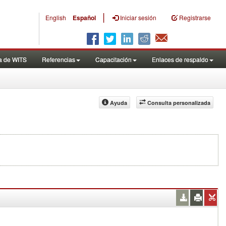
|
English
Español
Iniciar sesión
Registrarse
a de WITS
Referencias
Capacitación
Enlaces de respaldo
Ayuda
Consulta personalizada