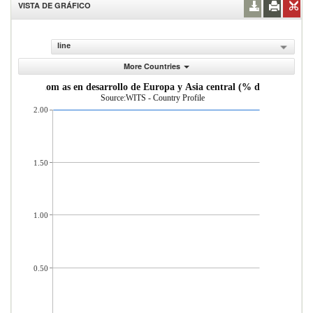
VISTA DE GRÁFICO
line
More Countries
desde econom as en desarrollo de Europa y Asia central (% del total de 
Source:WITS - Country Profile
2.00
1.50
1.00
0.50