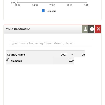
0.00
2007
2008
2009
2010
2011
Alemania
VISTA DE CUADRO
Country Name
2007
2008
2
2.00
2.00
Alemania