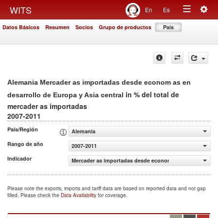
Togg
WITS
En
Es
Toggle
navig
Datos Básicos
Resumen
Socios
Grupo de productos
País
navigation
Alemania Mercader as importadas desde econom as en
in % del total de
desarrollo de Europa y Asia central
mercader as importadas
2007-2011
País/Región
Alemania
Rango de año
2007-2011
Indicador
Mercader as importadas desde econom as en desarrollo de
Please note the exports, imports and tariff data are based on reported data and not gap
filled. Please check the
Data Availability
for coverage.