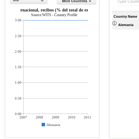
line
More Countries
urismo internacional, recibos (% del total de exportaciones)
Source:WITS - Country Profile
Country Name
3.00
Alemania
2.50
2.00
1.50
1.00
0.50
0.00
2007
2008
2009
2010
2011
Alemania