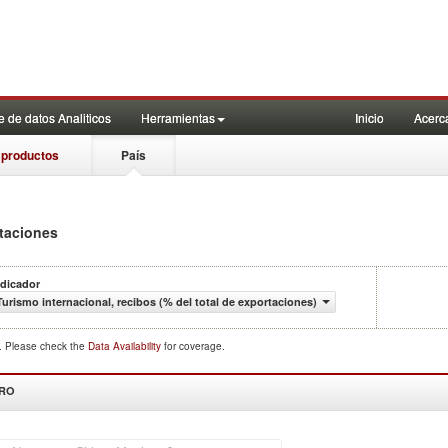
 de datos Analiticos
Herramientas
Inicio
Acerc
 productos
País
rtaciones
ndicador
Turismo internacional, recibos (% del total de exportaciones)
d. Please check the
Data Availability
for coverage.
DRO