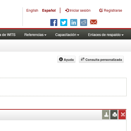
|
English
Español
Iniciar sesión
Registrarse
a de WITS
Referencias
Capacitación
Enlaces de respaldo
Ayuda
Consulta personalizada