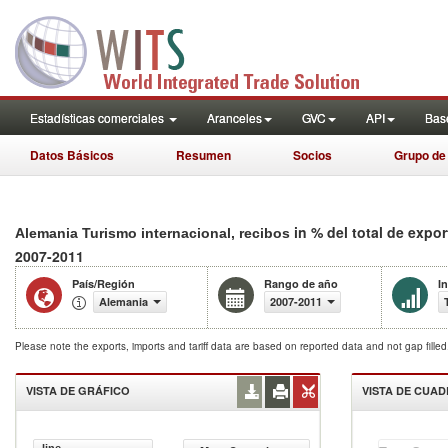
Estadísticas comerciales
Aranceles
GVC
API
Base
Datos Básicos
Resumen
Socios
Grupo de
in % del total de expo
Alemania Turismo internacional, recibos
2007-2011
País/Región
Rango de año
I
Alemania
2007-2011
Please note the exports, imports and tariff data are based on reported data and not gap fille
VISTA DE GRÁFICO
VISTA DE CUA