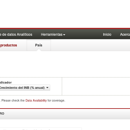
 de datos Analiticos
Herramientas
Inicio
Acerc
 productos
País
ndicador
Crecimiento del INB (% anual)
d. Please check the
Data Availability
for coverage.
DRO