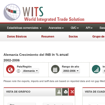
Estadísticas comerciales
Aranceles
GVC
API
Base
Datos Básicos
Resumen
Socios
Grupo de
in % anual
Alemania Crecimiento del INB
2002-2006
País/Región
Rango de año
I
Alemania
2002-2006
Please note the exports, imports and tariff data are based on reported data and not gap fille
VISTA DE GRÁFICO
VISTA DE CUA