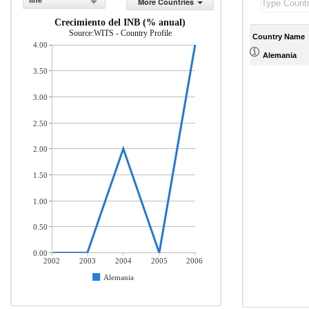
line
More Countries
Crecimiento del INB (% anual)
Source:WITS - Country Profile
Country Name
4.00
Alemania
3.50
3.00
2.50
2.00
1.50
1.00
0.50
0.00
2002
2003
2004
2005
2006
Alemania