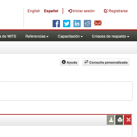
|
English
Español
Iniciar sesión
Registrarse
a de WITS
Referencias
Capacitación
Enlaces de respaldo
Ayuda
Consulta personalizada