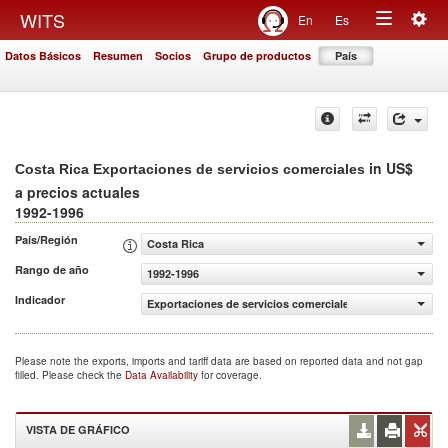
Togg
WITS
En
Es
Toggle
navig
Datos Básicos
Resumen
Socios
Grupo de productos
País
navigation
in US$
Costa Rica Exportaciones de servicios comerciales
a precios actuales
1992-1996
País/Región
Costa Rica
Rango de año
1992-1996
Indicador
Exportaciones de servicios comerciales (US$ a precios ac
Please note the exports, imports and tariff data are based on reported data and not gap
filled. Please check the
Data Availability
for coverage.
VISTA DE GRÁFICO