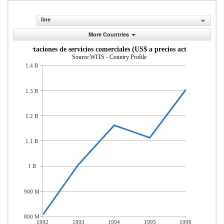
line
More Countries
Exportaciones de servicios comerciales (US$ a precios actuales)
Source:WITS - Country Profile
1.4 B
1.3 B
1.2 B
1.1 B
1 B
900 M
800 M
1992
1993
1994
1995
1996