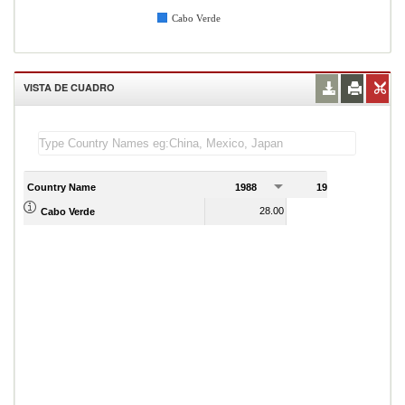
Cabo Verde
VISTA DE CUADRO
Country Name
1988
1989
1
28.00
18.00
Cabo Verde