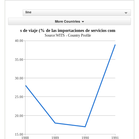
line
More Countries
Servicios de viaje (% de las importaciones de servicios comerciales)
Source:WITS - Country Profile
40.00
35.00
30.00
25.00
20.00
15.00
1988
1989
1990
1991