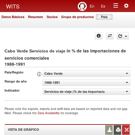
Togg
WITS
En
Es
Toggle
navig
Datos Básicos
Resumen
Socios
Grupo de productos
País
navigation
in % de las importaciones de
Cabo Verde Servicios de viaje
servicios comerciales
1988-1991
País/Región
Cabo Verde
Rango de año
1988-1991
Indicador
Servicios de viaje (% de las importaciones de servicios c
Please note the exports, imports and tariff data are based on reported data and not gap
filled. Please check the
Data Availability
for coverage.
VISTA DE GRÁFICO