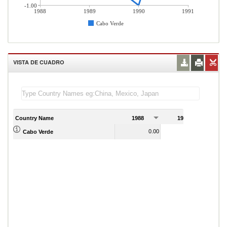
-1.00
1988
1989
1990
1991
Cabo Verde
VISTA DE CUADRO
Country Name
1988
1989
1
0.00
0.00
Cabo Verde