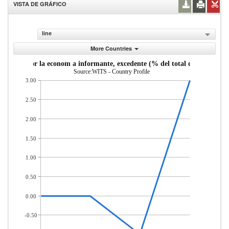
VISTA DE GRÁFICO
line
More Countries
ortadas por la econom a informante, excedente (% del total de mercader 
Source:WITS - Country Profile
3.00
2.50
2.00
1.50
1.00
0.50
0.00
-0.50