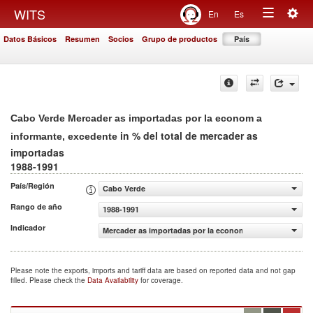
Togg
WITS
En
Es
Toggle
navig
Datos Básicos
Resumen
Socios
Grupo de productos
País
navigation
Cabo Verde Mercader as importadas por la econom a
in % del total de mercader as
informante, excedente
importadas
1988-1991
País/Región
Cabo Verde
Rango de año
1988-1991
Indicador
Mercader as importadas por la econom a informante, exc
Please note the exports, imports and tariff data are based on reported data and not gap
filled. Please check the
Data Availability
for coverage.