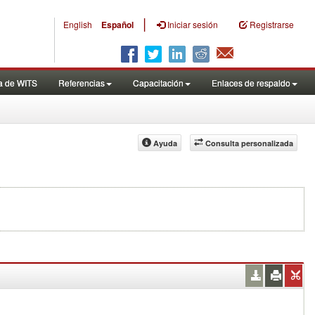
|
English
Español
Iniciar sesión
Registrarse
a de WITS
Referencias
Capacitación
Enlaces de respaldo
Ayuda
Consulta personalizada