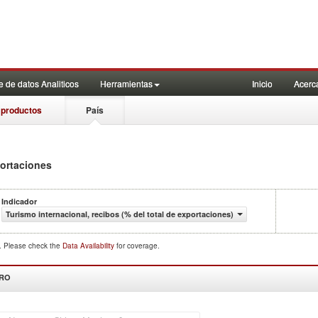
 de datos Analiticos
Herramientas
Inicio
Acerc
 productos
País
portaciones
Indicador
Turismo internacional, recibos (% del total de exportaciones)
d. Please check the
Data Availability
for coverage.
DRO