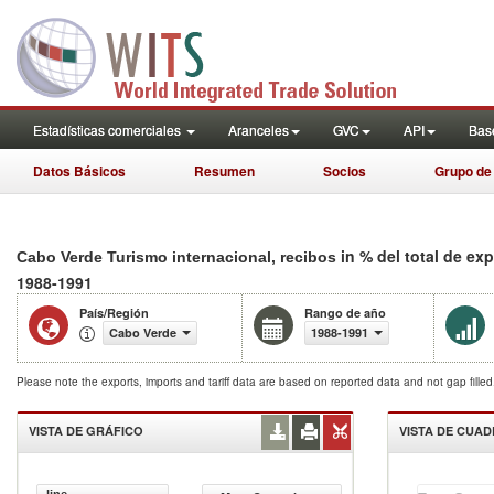
Estadísticas comerciales
Aranceles
GVC
API
Base
Datos Básicos
Resumen
Socios
Grupo de
in % del total de ex
Cabo Verde Turismo internacional, recibos
1988-1991
País/Región
Rango de año
Cabo Verde
1988-1991
Please note the exports, imports and tariff data are based on reported data and not gap fille
VISTA DE GRÁFICO
VISTA DE CUA