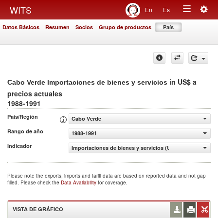
Togg
WITS
En
Es
Toggle
navig
Datos Básicos
Resumen
Socios
Grupo de productos
País
navigation
in US$ a
Cabo Verde Importaciones de bienes y servicios
precios actuales
1988-1991
País/Región
Cabo Verde
Rango de año
1988-1991
Indicador
Importaciones de bienes y servicios (US$ a precios actua
Please note the exports, imports and tariff data are based on reported data and not gap
filled. Please check the
Data Availability
for coverage.
VISTA DE GRÁFICO