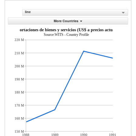
line
More Countries
Importaciones de bienes y servicios (US$ a precios actuales)
Source:WITS - Country Profile
220 M
210 M
200 M
190 M
180 M
170 M
160 M
150 M
1988
1989
1990
1991