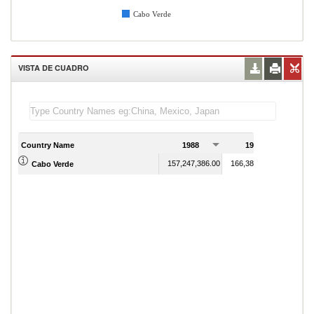
Cabo Verde
VISTA DE CUADRO
Country Name
1988
1989
1
157,247,386.00
166,386,034.00
Cabo Verde