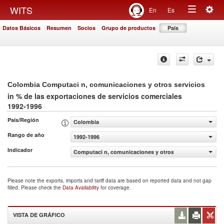
Togg
WITS
En
Es
Toggle
navig
Datos Básicos
Resumen
Socios
Grupo de productos
País
navigation
Colombia Computaci n, comunicaciones y otros servicios
in % de las exportaciones de servicios comerciales
1992-1996
País/Región
Colombia
Rango de año
1992-1996
Indicador
Computaci n, comunicaciones y otros servicios (% de las
Please note the exports, imports and tariff data are based on reported data and not gap
filled. Please check the
Data Availability
for coverage.
VISTA DE GRÁFICO