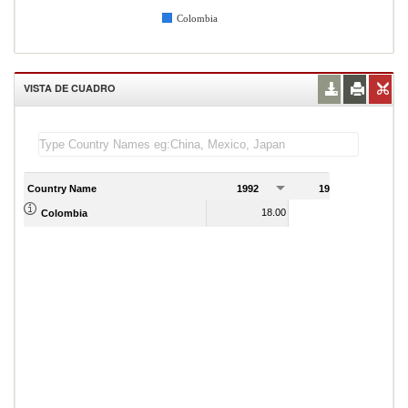
Colombia
VISTA DE CUADRO
Country Name
1992
1993
1
18.00
18.00
Colombia