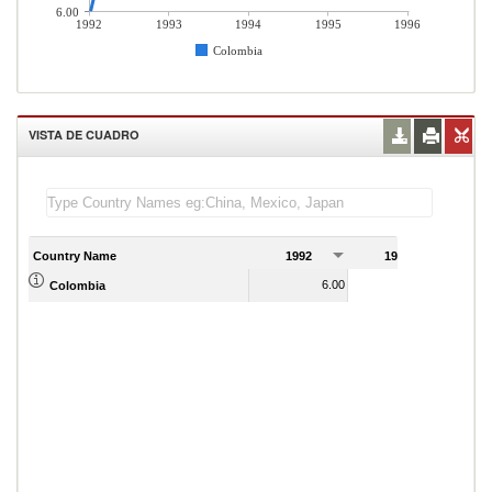
6.00
1992
1993
1994
1995
1996
Colombia
VISTA DE CUADRO
Country Name
1992
1993
1
6.00
10.00
Colombia