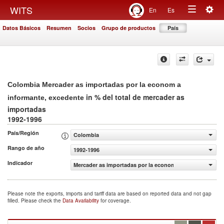
Togg
WITS
En
Es
Toggle
navig
Datos Básicos
Resumen
Socios
Grupo de productos
País
navigation
Colombia Mercader as importadas por la econom a
in % del total de mercader as
informante, excedente
importadas
1992-1996
País/Región
Colombia
Rango de año
1992-1996
Indicador
Mercader as importadas por la econom a informante, exc
Please note the exports, imports and tariff data are based on reported data and not gap
filled. Please check the
Data Availability
for coverage.