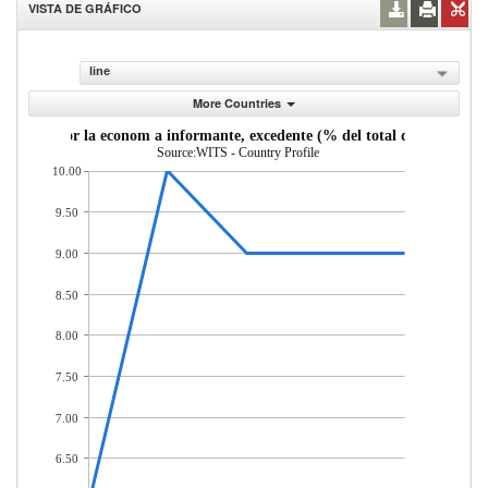
VISTA DE GRÁFICO
line
More Countries
ortadas por la econom a informante, excedente (% del total de mercader 
Source:WITS - Country Profile
10.00
9.50
9.00
8.50
8.00
7.50
7.00
6.50