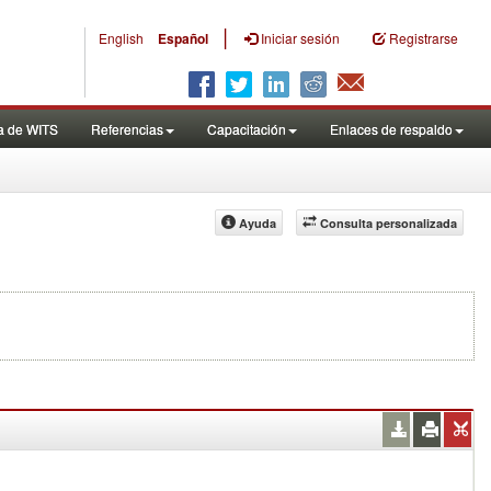
|
English
Español
Iniciar sesión
Registrarse
a de WITS
Referencias
Capacitación
Enlaces de respaldo
Ayuda
Consulta personalizada