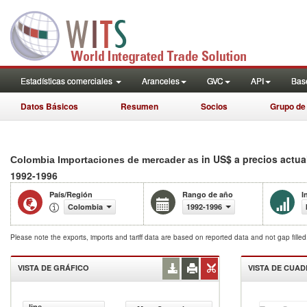
Estadísticas comerciales
Aranceles
GVC
API
Base
Datos Básicos
Resumen
Socios
Grupo de
in US$ a precios actua
Colombia Importaciones de mercader as
1992-1996
País/Región
Rango de año
I
Colombia
1992-1996
Please note the exports, imports and tariff data are based on reported data and not gap fille
VISTA DE GRÁFICO
VISTA DE CUA