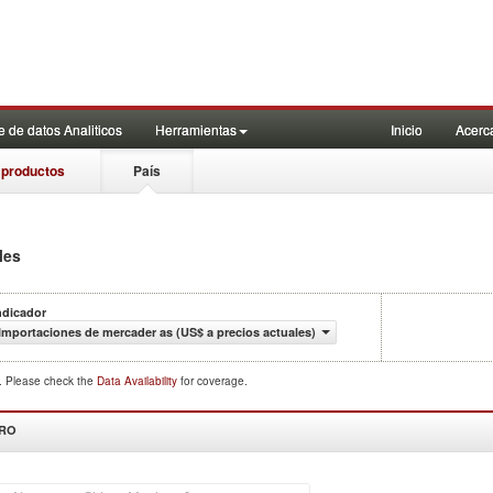
 de datos Analiticos
Herramientas
Inicio
Acerc
 productos
País
les
ndicador
Importaciones de mercader as (US$ a precios actuales)
d. Please check the
Data Availability
for coverage.
DRO