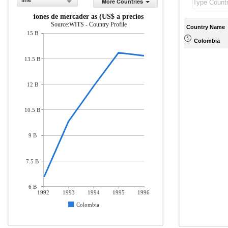
line
More Countries
Importaciones de mercader as (US$ a precios actuales)
Source:WITS - Country Profile
Country Name
15 B
Colombia
13.5 B
12 B
10.5 B
9 B
7.5 B
6 B
1992
1993
1994
1995
1996
Colombia