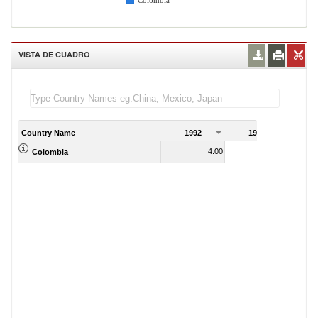
Colombia
VISTA DE CUADRO
Country Name
1992
1993
1
4.00
5.00
Colombia