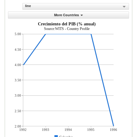
line
More Countries
Crecimiento del PIB (% anual)
Source:WITS - Country Profile
5.00
4.50
4.00
3.50
3.00
2.50
2.00
1992
1993
1994
1995
1996