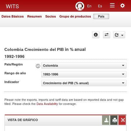
Togg
WITS
En
Es
Toggle
navig
Datos Básicos
Resumen
Socios
Grupo de productos
País
navigation
in % anual
Colombia Crecimiento del PIB
1992-1996
País/Región
Colombia
Rango de año
1992-1996
Indicador
Crecimiento del PIB (% anual)
Please note the exports, imports and tariff data are based on reported data and not gap
filled. Please check the
Data Availability
for coverage.
VISTA DE GRÁFICO