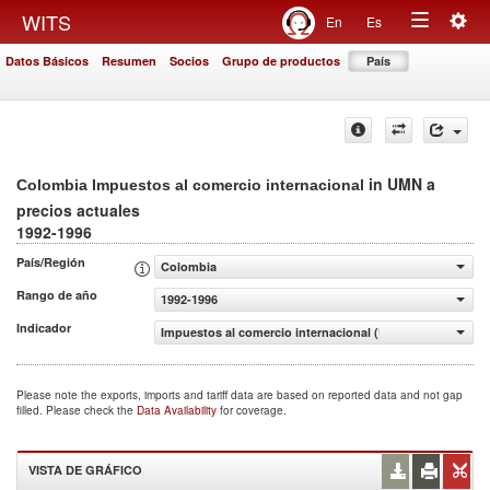
Togg
WITS
En
Es
Toggle
navig
Datos Básicos
Resumen
Socios
Grupo de productos
País
navigation
in UMN a
Colombia Impuestos al comercio internacional
precios actuales
1992-1996
País/Región
Colombia
Rango de año
1992-1996
Indicador
Impuestos al comercio internacional (UMN a precios actu
Please note the exports, imports and tariff data are based on reported data and not gap
filled. Please check the
Data Availability
for coverage.
VISTA DE GRÁFICO