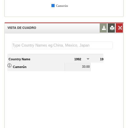
Camerún
VISTA DE CUADRO
Country Name
1992
1993
1
33.00
25.00
Camerún