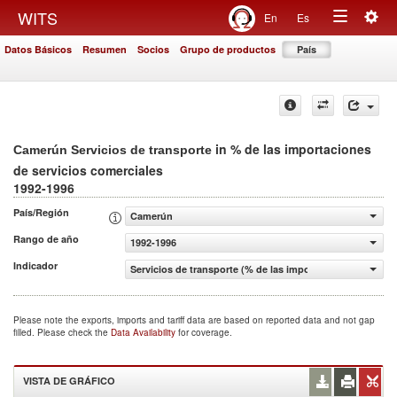
Togg
WITS
En
Es
Toggle
navig
Datos Básicos
Resumen
Socios
Grupo de productos
País
navigation
in % de las importaciones
Camerún Servicios de transporte
de servicios comerciales
1992-1996
País/Región
Camerún
Rango de año
1992-1996
Indicador
Servicios de transporte (% de las importaciones de servi
Please note the exports, imports and tariff data are based on reported data and not gap
filled. Please check the
Data Availability
for coverage.
VISTA DE GRÁFICO