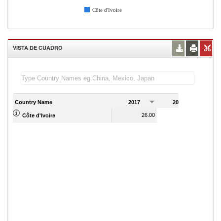
Côte d'Ivoire
VISTA DE CUADRO
Country Name
2017
2018
2
26.00
34.00
Côte d'Ivoire