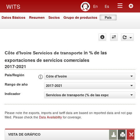
Togg
WITS
En
Es
Toggle
navig
Datos Básicos
Resumen
Socios
Grupo de productos
País
navigation
in % de las
Côte d'Ivoire Servicios de transporte
exportaciones de servicios comerciales
2017-2021
País/Región
Côte d'Ivoire
Rango de año
2017-2021
Indicador
Servicios de transporte (% de las exportaciones de servi
Please note the exports, imports and tariff data are based on reported data and not gap
filled. Please check the
Data Availability
for coverage.
VISTA DE GRÁFICO