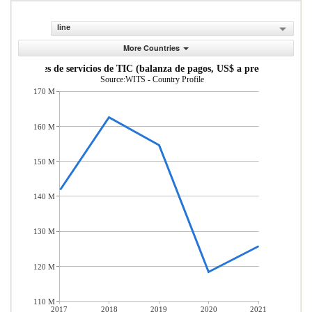
line
More Countries
xportaciones de servicios de TIC (balanza de pagos, US$ a precios actuales
Source:WITS - Country Profile
170 M
160 M
150 M
140 M
130 M
120 M
110 M
2017
2018
2019
2020
2021