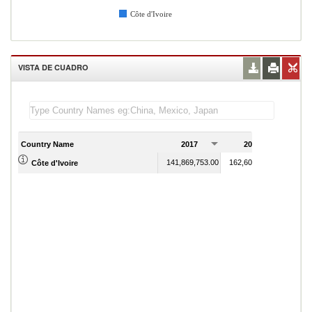
Côte d'Ivoire
VISTA DE CUADRO
Country Name
2017
2018
2
141,869,753.00
162,605,321.00
Côte d'Ivoire