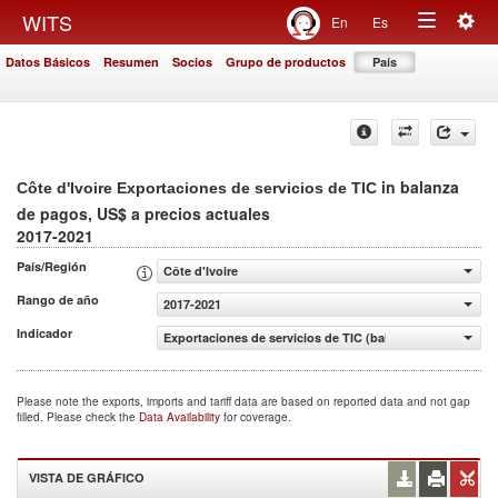
Togg
WITS
En
Es
Toggle
navig
Datos Básicos
Resumen
Socios
Grupo de productos
País
navigation
in balanza
Côte d'Ivoire Exportaciones de servicios de TIC
de pagos, US$ a precios actuales
2017-2021
País/Región
Côte d'Ivoire
Rango de año
2017-2021
Indicador
Exportaciones de servicios de TIC (balanza de pagos, US$
Please note the exports, imports and tariff data are based on reported data and not gap
filled. Please check the
Data Availability
for coverage.
VISTA DE GRÁFICO