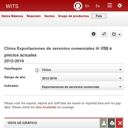
Togg
WITS
En
Es
Toggle
navig
Datos Básicos
Resumen
Socios
Grupo de productos
País
navigation
in US$ a
China Exportaciones de servicios comerciales
precios actuales
2012-2016
País/Región
China
Rango de año
2012-2016
Indicador
Exportaciones de servicios comerciales (US$ a precios ac
Please note the exports, imports and tariff data are based on reported data and not gap
filled. Please check the
Data Availability
for coverage.
VISTA DE GRÁFICO