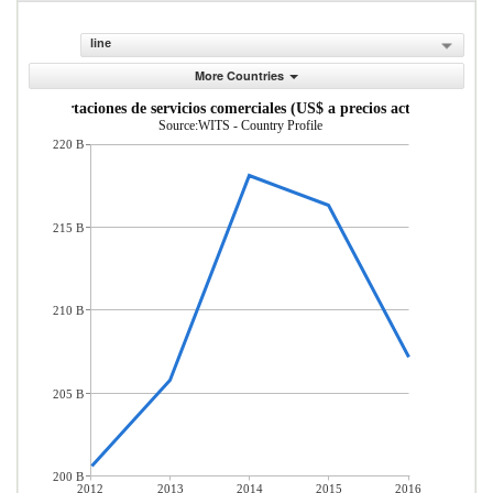
line
More Countries
Exportaciones de servicios comerciales (US$ a precios actuales)
Source:WITS - Country Profile
220 B
215 B
210 B
205 B
200 B
2012
2013
2014
2015
2016