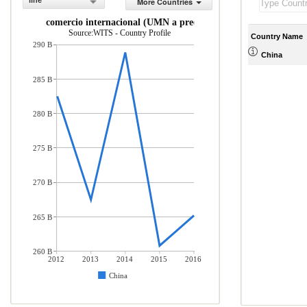
line
More Countries
puestos al comercio internacional (UMN a precios actuales)
Source:WITS - Country Profile
Country Name
290 B
China
285 B
280 B
275 B
270 B
265 B
260 B
2012
2013
2014
2015
2016
China