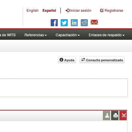
|
English
Español
Iniciar sesión
Registrarse
a de WITS
Referencias
Capacitación
Enlaces de respaldo
Ayuda
Consulta personalizada