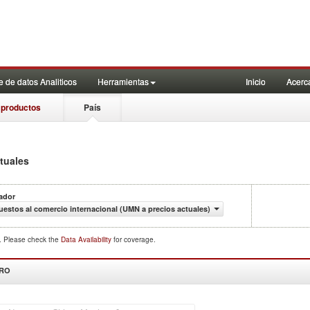
 de datos Analiticos
Herramientas
Inicio
Acerc
 productos
País
tuales
ador
estos al comercio internacional (UMN a precios actuales)
d. Please check the
Data Availability
for coverage.
DRO