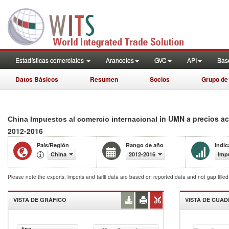
Estadísticas comerciales
Aranceles
GVC
API
Base
Datos Básicos
Resumen
Socios
Grupo de
in UMN a precios ac
China Impuestos al comercio internacional
2012-2016
País/Región
Rango de año
Indic
China
2012-2016
Impu
Please note the exports, imports and tariff data are based on reported data and not gap fille
VISTA DE GRÁFICO
VISTA DE CUA