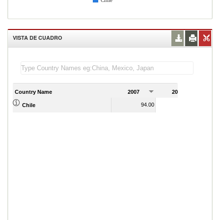
Chile
VISTA DE CUADRO
Country Name
2007
2008
2
94.00
92.00
Chile