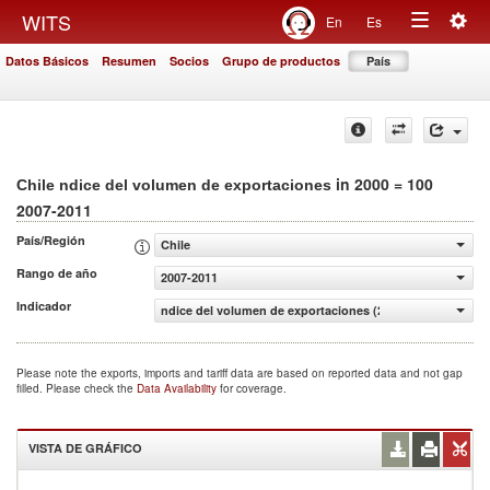
Togg
WITS
En
Es
Toggle
navig
Datos Básicos
Resumen
Socios
Grupo de productos
País
navigation
in 2000 = 100
Chile ndice del volumen de exportaciones
2007-2011
País/Región
Chile
Rango de año
2007-2011
Indicador
ndice del volumen de exportaciones (2000 = 100)
Please note the exports, imports and tariff data are based on reported data and not gap
filled. Please check the
Data Availability
for coverage.
VISTA DE GRÁFICO