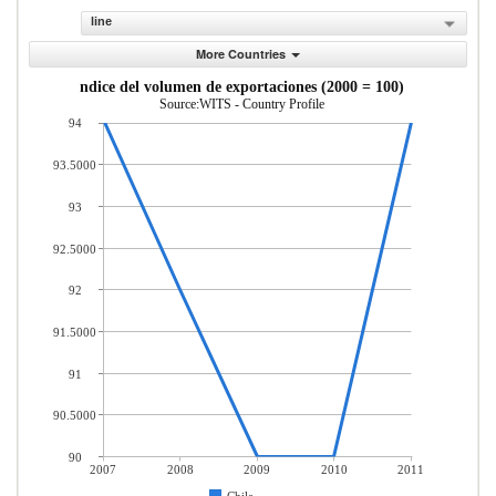
line
More Countries
ndice del volumen de exportaciones (2000 = 100)
Source:WITS - Country Profile
94
93.5000
93
92.5000
92
91.5000
91
90.5000
90
2007
2008
2009
2010
2011