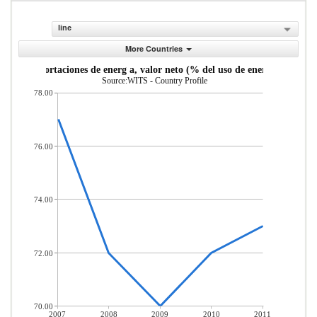
line
More Countries
Importaciones de energ a, valor neto (% del uso de energ a)
Source:WITS - Country Profile
78.00
76.00
74.00
72.00
70.00
2007
2008
2009
2010
2011