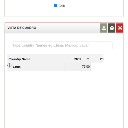
Chile
VISTA DE CUADRO
Country Name
2007
2008
2
77.00
72.00
Chile