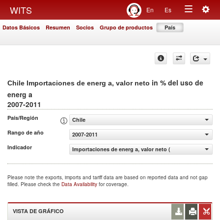
Togg
WITS
En
Es
Toggle
navig
Datos Básicos
Resumen
Socios
Grupo de productos
País
navigation
in % del uso de
Chile Importaciones de energ a, valor neto
energ a
2007-2011
País/Región
Chile
Rango de año
2007-2011
Indicador
Importaciones de energ a, valor neto (% del uso de energ
Please note the exports, imports and tariff data are based on reported data and not gap
filled. Please check the
Data Availability
for coverage.
VISTA DE GRÁFICO