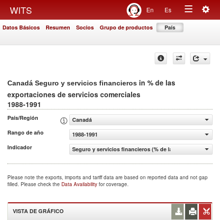
Togg
WITS
En
Es
Toggle
navig
Datos Básicos
Resumen
Socios
Grupo de productos
País
navigation
in % de las
Canadá Seguro y servicios financieros
exportaciones de servicios comerciales
1988-1991
País/Región
Canadá
Rango de año
1988-1991
Indicador
Seguro y servicios financieros (% de las exportaciones d
Please note the exports, imports and tariff data are based on reported data and not gap
filled. Please check the
Data Availability
for coverage.
VISTA DE GRÁFICO