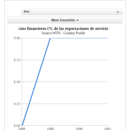
line
More Countries
uro y servicios financieros (% de las exportaciones de servicios comerciale
Source:WITS - Country Profile
9.00
8.75
8.50
8.25
8.00
1988
1989
1990
1991