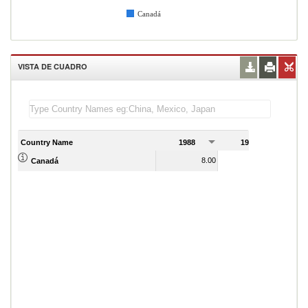
Canadá
VISTA DE CUADRO
Country Name
1988
1989
1
8.00
9.00
Canadá