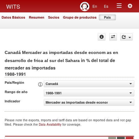
Togg
WITS
En
Es
Toggle
navig
Datos Básicos
Resumen
Socios
Grupo de productos
País
navigation
Canadá Mercader as importadas desde econom as en
in % del total de
desarrollo de frica al sur del Sahara
mercader as importadas
1988-1991
País/Región
Canadá
Rango de año
1988-1991
Indicador
Mercader as importadas desde econom as en desarrollo de 
Please note the exports, imports and tariff data are based on reported data and not gap
filled. Please check the
Data Availability
for coverage.