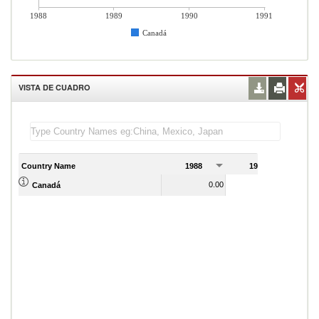
1988
1989
1990
1991
Canadá
VISTA DE CUADRO
Country Name
1988
1989
1
0.00
0.00
Canadá