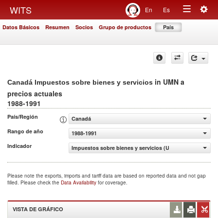
Togg
WITS
En
Es
Toggle
navig
Datos Básicos
Resumen
Socios
Grupo de productos
País
navigation
in UMN a
Canadá Impuestos sobre bienes y servicios
precios actuales
1988-1991
País/Región
Canadá
Rango de año
1988-1991
Indicador
Impuestos sobre bienes y servicios (UMN a precios actua
Please note the exports, imports and tariff data are based on reported data and not gap
filled. Please check the
Data Availability
for coverage.
VISTA DE GRÁFICO