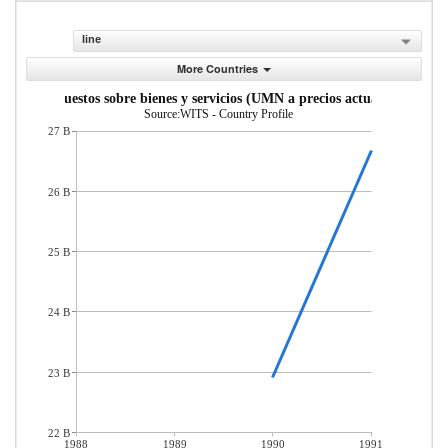
line
More Countries
Impuestos sobre bienes y servicios (UMN a precios actuales)
Source:WITS - Country Profile
27 B
26 B
25 B
24 B
23 B
22 B
1988
1989
1990
1991