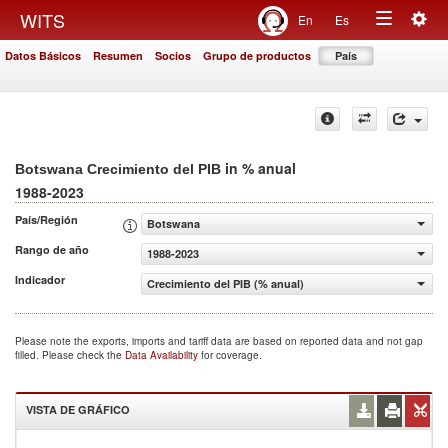
Togg
WITS
En
Es
Toggle
navig
Datos Básicos
Resumen
Socios
Grupo de productos
País
navigation
in % anual
Botswana Crecimiento del PIB
1988-2023
País/Región
Botswana
Rango de año
1988-2023
Indicador
Crecimiento del PIB (% anual)
Please note the exports, imports and tariff data are based on reported data and not gap
filled. Please check the
Data Availability
for coverage.
VISTA DE GRÁFICO