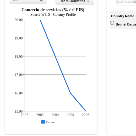
line
More Countries
Comercio de servicios (% del PIB)
Source:WITS - Country Profile
Country Name
20.00
Brunei Daru
19.00
18.00
17.00
16.00
15.00
2002
2003
2004
2005
2006
Brunei...