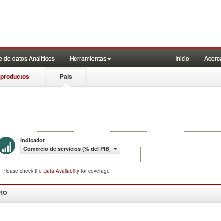
 de datos Analiticos
Herramientas
Inicio
Acerc
 productos
País
Indicador
Comercio de servicios (% del PIB)
d. Please check the
Data Availability
for coverage.
DRO