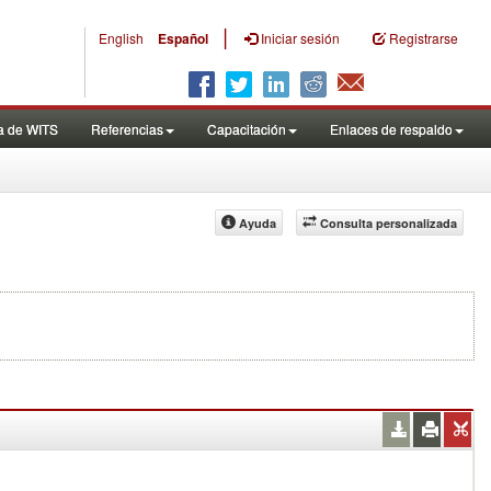
|
English
Español
Iniciar sesión
Registrarse
a de WITS
Referencias
Capacitación
Enlaces de respaldo
Ayuda
Consulta personalizada