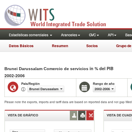
Estadísticas comerciales
Aranceles
GVC
API
Base
Datos Básicos
Resumen
Socios
Grupo de
in % del PIB
Brunei Darussalam Comercio de servicios
2002-2006
País/Región
Rango de año
Brunei Darussalam
2002-2006
Please note the exports, imports and tariff data are based on reported data and not gap fille
VISTA DE GRÁFICO
VISTA DE CUA