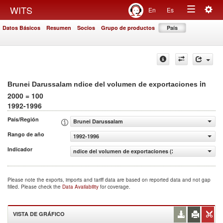
Togg
WITS
En
Es
Toggle
navig
Datos Básicos
Resumen
Socios
Grupo de productos
País
navigation
in
Brunei Darussalam ndice del volumen de exportaciones
2000 = 100
1992-1996
País/Región
Brunei Darussalam
Rango de año
1992-1996
Indicador
ndice del volumen de exportaciones (2000 = 100)
Please note the exports, imports and tariff data are based on reported data and not gap
filled. Please check the
Data Availability
for coverage.
VISTA DE GRÁFICO