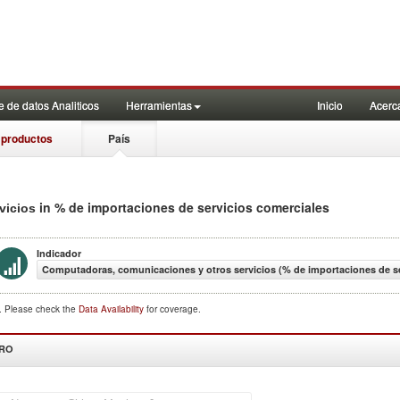
 de datos Analiticos
Herramientas
Inicio
Acerc
 productos
País
in % de importaciones de servicios comerciales
vicios
Indicador
Computadoras, comunicaciones y otros servicios (% de importaciones de se
d. Please check the
Data Availability
for coverage.
DRO