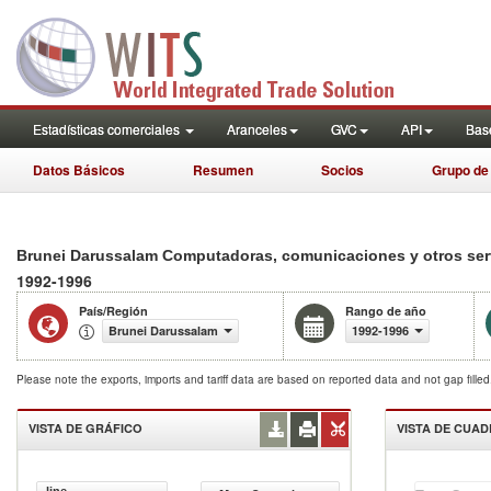
Estadísticas comerciales
Aranceles
GVC
API
Base
Datos Básicos
Resumen
Socios
Grupo de
Brunei Darussalam Computadoras, comunicaciones y otros ser
1992-1996
País/Región
Rango de año
Brunei Darussalam
1992-1996
Please note the exports, imports and tariff data are based on reported data and not gap fille
VISTA DE GRÁFICO
VISTA DE CUA