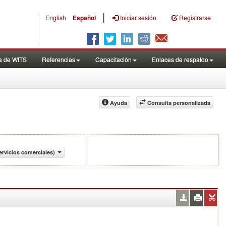
|
English
Español
Iniciar sesión
Registrarse
a de WITS
Referencias
Capacitación
Enlaces de respaldo
Ayuda
Consulta personalizada
rvicios comerciales)