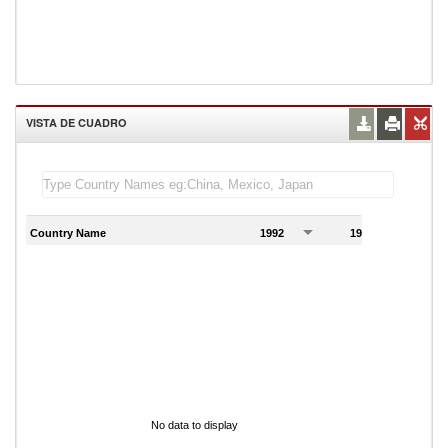
VISTA DE CUADRO
Country Name
1992
1993
1
No data to display