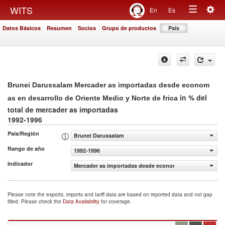
Togg
WITS
En
Es
Toggle
navig
Datos Básicos
Resumen
Socios
Grupo de productos
País
navigation
Brunei Darussalam Mercader as importadas desde econom
in % del
as en desarrollo de Oriente Medio y Norte de frica
total de mercader as importadas
1992-1996
País/Región
Brunei Darussalam
Rango de año
1992-1996
Indicador
Mercader as importadas desde econom as en desarrollo de
Please note the exports, imports and tariff data are based on reported data and not gap
filled. Please check the
Data Availability
for coverage.