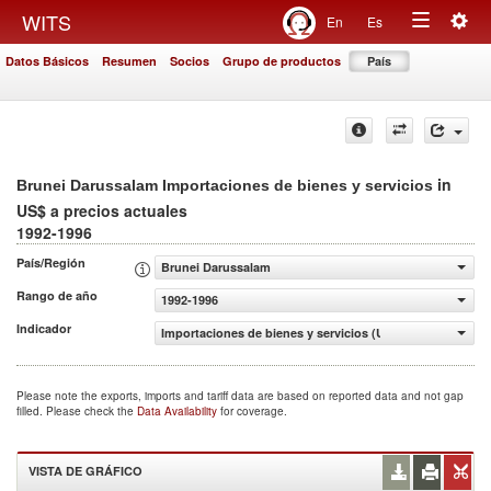
Togg
WITS
En
Es
Toggle
navig
Datos Básicos
Resumen
Socios
Grupo de productos
País
navigation
in
Brunei Darussalam Importaciones de bienes y servicios
US$ a precios actuales
1992-1996
País/Región
Brunei Darussalam
Rango de año
1992-1996
Indicador
Importaciones de bienes y servicios (US$ a precios actua
Please note the exports, imports and tariff data are based on reported data and not gap
filled. Please check the
Data Availability
for coverage.
VISTA DE GRÁFICO