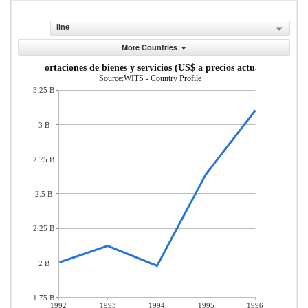
line
More Countries
Importaciones de bienes y servicios (US$ a precios actuales)
Source:WITS - Country Profile
3.25 B
3 B
2.75 B
2.5 B
2.25 B
2 B
1.75 B
1992
1993
1994
1995
1996