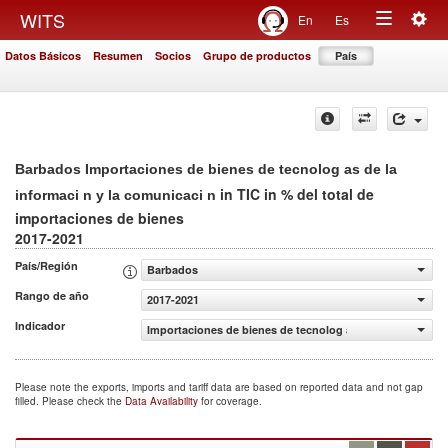
Togg
WITS
En
Es
Toggle
navig
Datos Básicos
Resumen
Socios
Grupo de productos
País
navigation
Barbados Importaciones de bienes de tecnolog as de la
in TIC in % del total de
informaci n y la comunicaci n
importaciones de bienes
2017-2021
País/Región
Barbados
Rango de año
2017-2021
Indicador
Importaciones de bienes de tecnolog as de la informaci n
Please note the exports, imports and tariff data are based on reported data and not gap
filled. Please check the
Data Availability
for coverage.