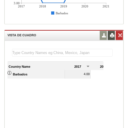
3.00
2017
2018
2019
2020
2021
Barbados
VISTA DE CUADRO
Country Name
2017
2018
2
4.00
3.00
Barbados