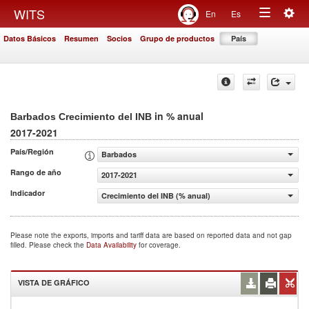
Togg
WITS
En
Es
Toggle
navig
Datos Básicos
Resumen
Socios
Grupo de productos
País
navigation
in % anual
Barbados Crecimiento del INB
2017-2021
País/Región
Barbados
Rango de año
2017-2021
Indicador
Crecimiento del INB (% anual)
Please note the exports, imports and tariff data are based on reported data and not gap
filled. Please check the
Data Availability
for coverage.
VISTA DE GRÁFICO