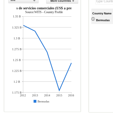
line
More Countries
portaciones de servicios comerciales (US$ a precios actuales)
Source:WITS - Country Profile
Country Name
1.35 B
Bermudas
1.325 B
1.3 B
1.275 B
1.25 B
1.225 B
1.2 B
1.175 B
2012
2013
2014
2015
2016
Bermudas