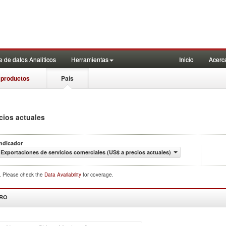
 de datos Analiticos
Herramientas
Inicio
Acerc
 productos
País
cios actuales
Indicador
Exportaciones de servicios comerciales (US$ a precios actuales)
d. Please check the
Data Availability
for coverage.
DRO