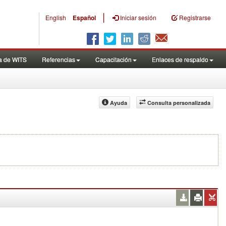
|
English
Español
Iniciar sesión
Registrarse
a de WITS
Referencias
Capacitación
Enlaces de respaldo
Ayuda
Consulta personalizada