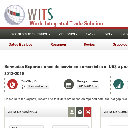
Estadísticas comerciales
Aranceles
GVC
API
Base
Datos Básicos
Resumen
Socios
Grupo de
in US$ a pre
Bermudas Exportaciones de servicios comerciales
2012-2016
País/Región
Rango de año
Bermudas
2012-2016
Please note the exports, imports and tariff data are based on reported data and not gap fille
VISTA DE GRÁFICO
VISTA DE CUA