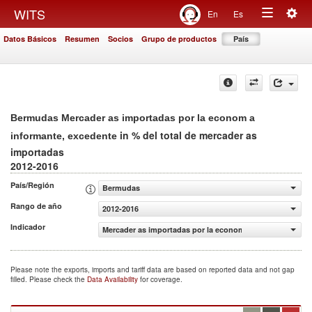
Togg
WITS
En
Es
Toggle
navig
Datos Básicos
Resumen
Socios
Grupo de productos
País
navigation
Bermudas Mercader as importadas por la econom a
in % del total de mercader as
informante, excedente
importadas
2012-2016
País/Región
Bermudas
Rango de año
2012-2016
Indicador
Mercader as importadas por la econom a informante, exc
Please note the exports, imports and tariff data are based on reported data and not gap
filled. Please check the
Data Availability
for coverage.