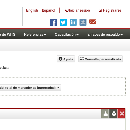
|
English
Español
Iniciar sesión
Registrarse
a de WITS
Referencias
Capacitación
Enlaces de respaldo
Ayuda
Consulta personalizada
tadas
del total de mercader as importadas)