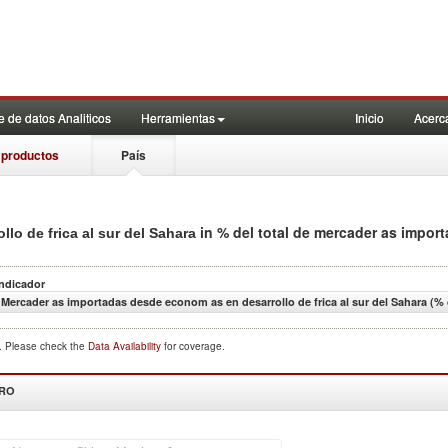
 de datos Analiticos
Herramientas
Inicio
Acerc
 productos
País
in % del total de mercader as impor
o de frica al sur del Sahara
Indicador
Mercader as importadas desde econom as en desarrollo de frica al sur del Sahara (% 
d. Please check the
Data Availability
for coverage.
DRO