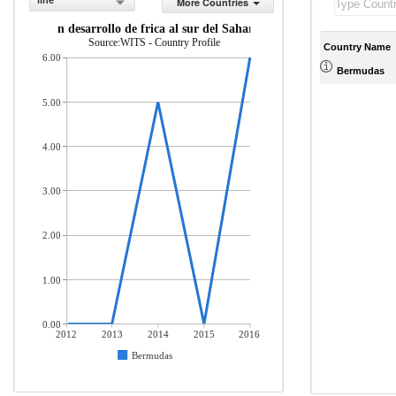
line
More Countries
Mercader as importadas desde econom as en desarrollo de frica al sur del Sahara (% del to
Source:WITS - Country Profile
Country Name
6.00
Bermudas
5.00
4.00
3.00
2.00
1.00
0.00
2012
2013
2014
2015
2016
Bermudas