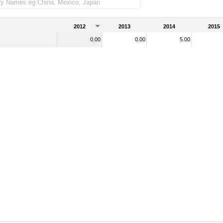
tal de mercader as importadas)
2012
2013
2014
2015
0.00
0.00
5.00