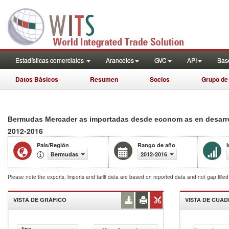
Estadísticas comerciales
Aranceles
GVC
API
Base
Datos Básicos
Resumen
Socios
Grupo de
Bermudas Mercader as importadas desde econom as en desarroll
2012-2016
País/Región
Rango de año
Bermudas
2012-2016
Please note the exports, imports and tariff data are based on reported data and not gap fille
VISTA DE GRÁFICO
VISTA DE CUA