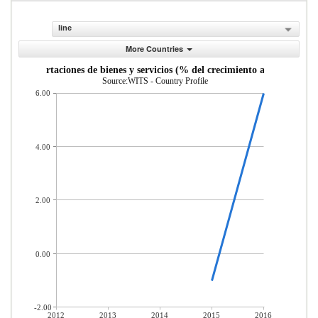
line
More Countries
Importaciones de bienes y servicios (% del crecimiento anual)
Source:WITS - Country Profile
6.00
4.00
2.00
0.00
-2.00
2012
2013
2014
2015
2016