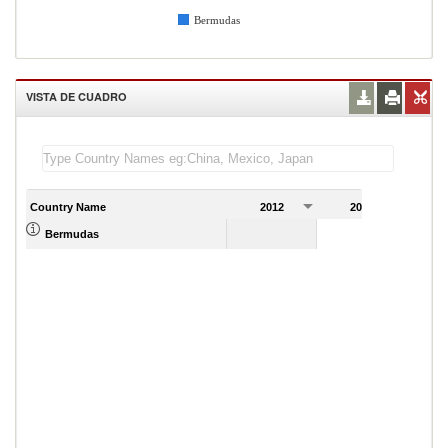
Bermudas
VISTA DE CUADRO
Country Name
2012
2013
2
Bermudas