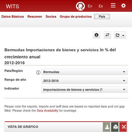
Togg
WITS
En
Es
Toggle
navig
Datos Básicos
Resumen
Socios
Grupo de productos
País
navigation
in % del
Bermudas Importaciones de bienes y servicios
crecimiento anual
2012-2016
País/Región
Bermudas
Rango de año
2012-2016
Indicador
Importaciones de bienes y servicios (% del crecimiento a
Please note the exports, imports and tariff data are based on reported data and not gap
filled. Please check the
Data Availability
for coverage.
VISTA DE GRÁFICO