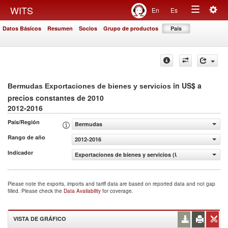
Togg
WITS
En
Es
Toggle
navig
Datos Básicos
Resumen
Socios
Grupo de productos
País
navigation
in US$ a
Bermudas Exportaciones de bienes y servicios
precios constantes de 2010
2012-2016
País/Región
Bermudas
Rango de año
2012-2016
Indicador
Exportaciones de bienes y servicios (US$ a precios cons
Please note the exports, imports and tariff data are based on reported data and not gap
filled. Please check the
Data Availability
for coverage.
VISTA DE GRÁFICO