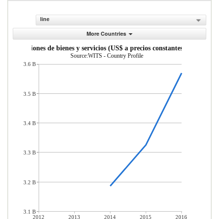
line
More Countries
Exportaciones de bienes y servicios (US$ a precios constantes de 2010)
Source:WITS - Country Profile
3.6 B
3.5 B
3.4 B
3.3 B
3.2 B
3.1 B
2012
2013
2014
2015
2016