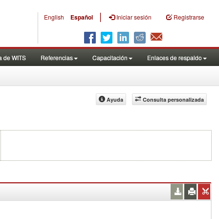
|
English
Español
Iniciar sesión
Registrarse
a de WITS
Referencias
Capacitación
Enlaces de respaldo
Ayuda
Consulta personalizada