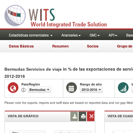
Estadísticas comerciales
Aranceles
GVC
API
Base
Datos Básicos
Resumen
Socios
Grupo de
in % de las exportaciones de serv
Bermudas Servicios de viaje
2012-2016
País/Región
Rango de año
Bermudas
2012-2016
Please note the exports, imports and tariff data are based on reported data and not gap fille
VISTA DE GRÁFICO
VISTA DE CUA