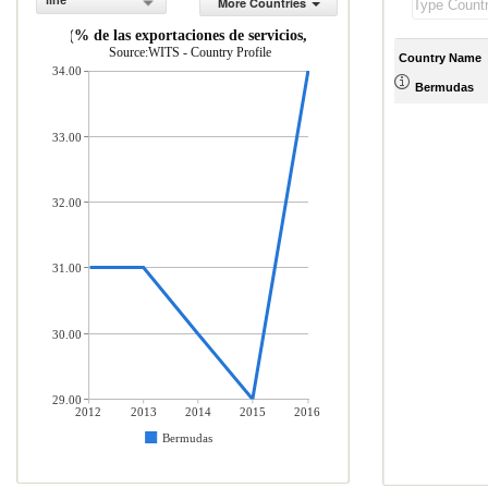
line
More Countries
os de viaje (% de las exportaciones de servicios, balanza de pagos)
Source:WITS - Country Profile
Country Name
34.00
Bermudas
33.00
32.00
31.00
30.00
29.00
2012
2013
2014
2015
2016
Bermudas