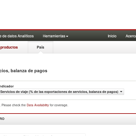
 de datos Analiticos
Herramientas
Inicio
Acerc
 productos
País
icios, balanza de pagos
Indicador
Servicios de viaje (% de las exportaciones de servicios, balanza de pagos)
d. Please check the
Data Availability
for coverage.
DRO