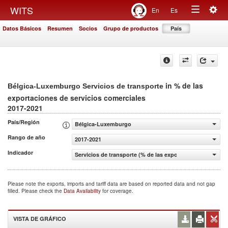
Togg
WITS
En
Es
Toggle
navig
Datos Básicos
Resumen
Socios
Grupo de productos
País
navigation
in % de las
Bélgica-Luxemburgo Servicios de transporte
exportaciones de servicios comerciales
2017-2021
País/Región
Bélgica-Luxemburgo
Rango de año
2017-2021
Indicador
Servicios de transporte (% de las exportaciones de servi
Please note the exports, imports and tariff data are based on reported data and not gap
filled. Please check the
Data Availability
for coverage.
VISTA DE GRÁFICO