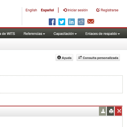
|
English
Español
Iniciar sesión
Registrarse
a de WITS
Referencias
Capacitación
Enlaces de respaldo
Ayuda
Consulta personalizada