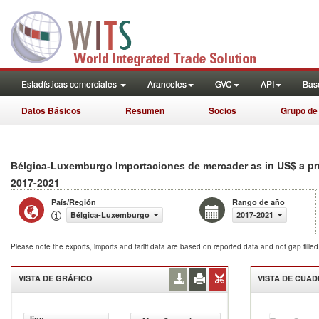
Estadísticas comerciales
Aranceles
GVC
API
Base
Datos Básicos
Resumen
Socios
Grupo de
in US$ a p
Bélgica-Luxemburgo Importaciones de mercader as
2017-2021
País/Región
Rango de año
Bélgica-Luxemburgo
2017-2021
Please note the exports, imports and tariff data are based on reported data and not gap fille
VISTA DE GRÁFICO
VISTA DE CUA