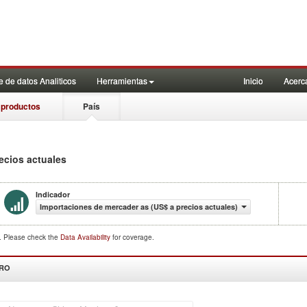
 de datos Analiticos
Herramientas
Inicio
Acerc
 productos
País
recios actuales
Indicador
Importaciones de mercader as (US$ a precios actuales)
d. Please check the
Data Availability
for coverage.
DRO