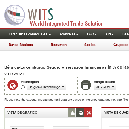
Estadísticas comerciales
Aranceles
GVC
API
Base
Datos Básicos
Resumen
Socios
Grupo de
in % de la
Bélgica-Luxemburgo Seguro y servicios financieros
2017-2021
País/Región
Rango de año
Bélgica-Luxemburgo
2017-2021
Please note the exports, imports and tariff data are based on reported data and not gap fille
VISTA DE GRÁFICO
VISTA DE CUA