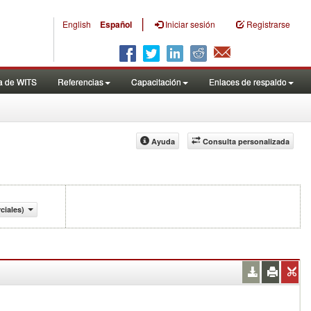
|
English
Español
Iniciar sesión
Registrarse
a de WITS
Referencias
Capacitación
Enlaces de respaldo
Ayuda
Consulta personalizada
ciales)