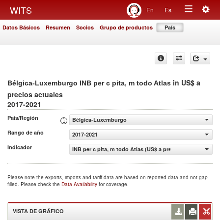
Togg
WITS
En
Es
Toggle
navig
Datos Básicos
Resumen
Socios
Grupo de productos
País
navigation
in US$ a
Bélgica-Luxemburgo INB per c pita, m todo Atlas
precios actuales
2017-2021
País/Región
Bélgica-Luxemburgo
Rango de año
2017-2021
Indicador
INB per c pita, m todo Atlas (US$ a precios actuales)
Please note the exports, imports and tariff data are based on reported data and not gap
filled. Please check the
Data Availability
for coverage.
VISTA DE GRÁFICO