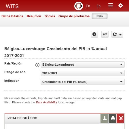
Togg
WITS
En
Es
Toggle
navig
Datos Básicos
Resumen
Socios
Grupo de productos
País
navigation
in % anual
Bélgica-Luxemburgo Crecimiento del PIB
2017-2021
País/Región
Bélgica-Luxemburgo
Rango de año
2017-2021
Indicador
Crecimiento del PIB (% anual)
Please note the exports, imports and tariff data are based on reported data and not gap
filled. Please check the
Data Availability
for coverage.
VISTA DE GRÁFICO