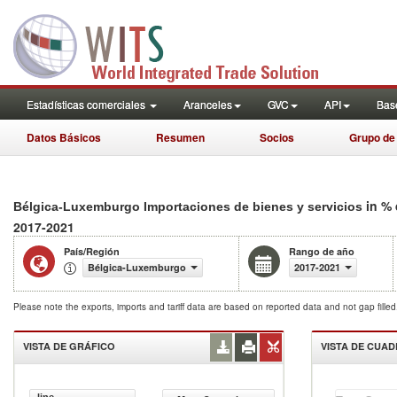
Estadísticas comerciales
Aranceles
GVC
API
Base
Datos Básicos
Resumen
Socios
Grupo de
in % 
Bélgica-Luxemburgo Importaciones de bienes y servicios
2017-2021
País/Región
Rango de año
Bélgica-Luxemburgo
2017-2021
Please note the exports, imports and tariff data are based on reported data and not gap fille
VISTA DE GRÁFICO
VISTA DE CUA