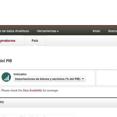
 de datos Analiticos
Herramientas
Inicio
Acerc
 productos
País
del PIB
Indicador
Importaciones de bienes y servicios (% del PIB)
d. Please check the
Data Availability
for coverage.
DRO