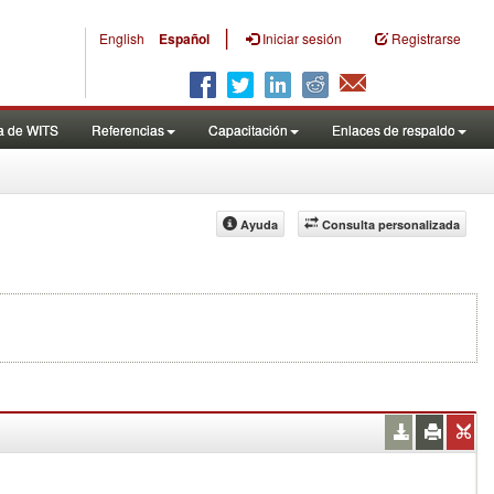
|
English
Español
Iniciar sesión
Registrarse
a de WITS
Referencias
Capacitación
Enlaces de respaldo
Ayuda
Consulta personalizada