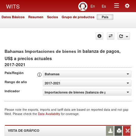
Togg
WITS
En
Es
Toggle
navig
Datos Básicos
Resumen
Socios
Grupo de productos
País
navigation
in balanza de pagos,
Bahamas Importaciones de bienes
US$ a precios actuales
2017-2021
País/Región
Bahamas
Rango de año
2017-2021
Indicador
Importaciones de bienes (balanza de pagos, US$ a precio
Please note the exports, imports and tariff data are based on reported data and not gap
filled. Please check the
Data Availability
for coverage.
VISTA DE GRÁFICO