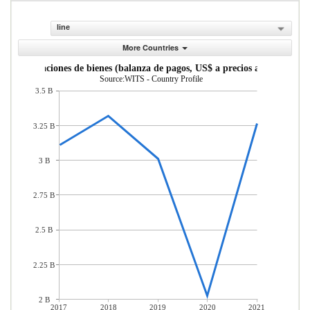
line
More Countries
Importaciones de bienes (balanza de pagos, US$ a precios actuales)
Source:WITS - Country Profile
3.5 B
3.25 B
3 B
2.75 B
2.5 B
2.25 B
2 B
2017
2018
2019
2020
2021