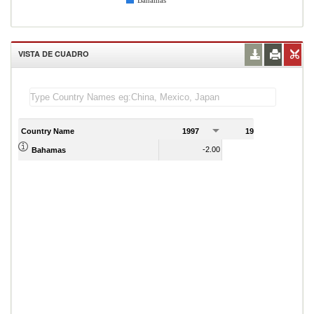
Bahamas
VISTA DE CUADRO
Country Name
1997
1998
1
-2.00
4.00
Bahamas