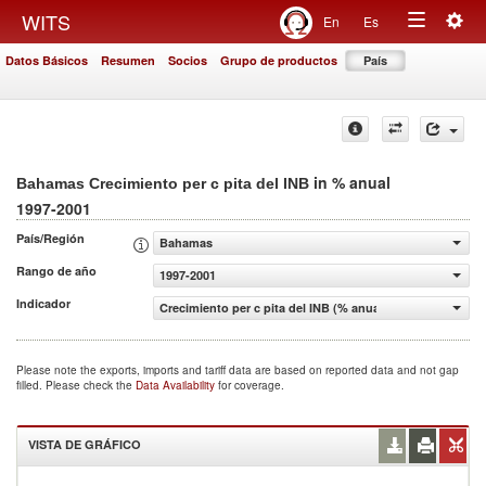
Togg
WITS
En
Es
Toggle
navig
Datos Básicos
Resumen
Socios
Grupo de productos
País
navigation
in % anual
Bahamas Crecimiento per c pita del INB
1997-2001
País/Región
Bahamas
Rango de año
1997-2001
Indicador
Crecimiento per c pita del INB (% anual)
Please note the exports, imports and tariff data are based on reported data and not gap
filled. Please check the
Data Availability
for coverage.
VISTA DE GRÁFICO