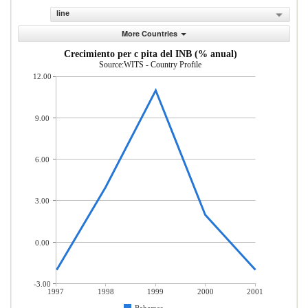
line
More Countries
Crecimiento per c pita del INB (% anual)
Source:WITS - Country Profile
12.00
9.00
6.00
3.00
0.00
-3.00
1997
1998
1999
2000
2001