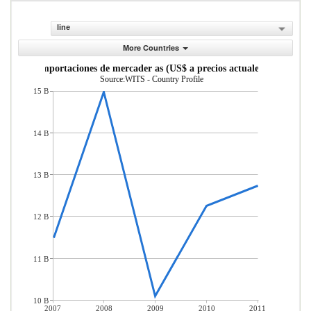
line
More Countries
Importaciones de mercader as (US$ a precios actuales)
Source:WITS - Country Profile
15 B
14 B
13 B
12 B
11 B
10 B
2007
2008
2009
2010
2011