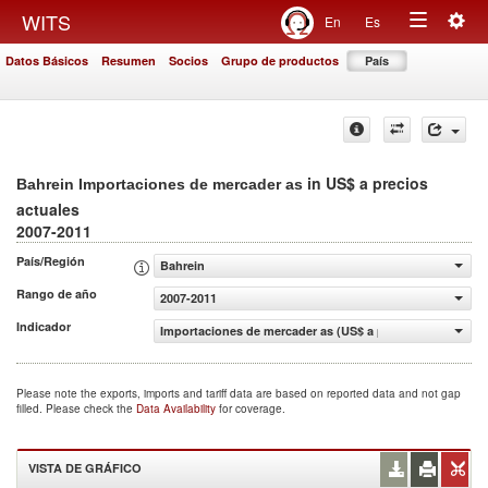
Togg
WITS
En
Es
Toggle
navig
Datos Básicos
Resumen
Socios
Grupo de productos
País
navigation
in US$ a precios
Bahrein Importaciones de mercader as
actuales
2007-2011
País/Región
Bahrein
Rango de año
2007-2011
Indicador
Importaciones de mercader as (US$ a precios actuales)
Please note the exports, imports and tariff data are based on reported data and not gap
filled. Please check the
Data Availability
for coverage.
VISTA DE GRÁFICO