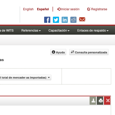
|
English
Español
Iniciar sesión
Registrarse
a de WITS
Referencias
Capacitación
Enlaces de respaldo
Ayuda
Consulta personalizada
das
l total de mercader as importadas)