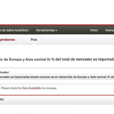
 de datos Analiticos
Herramientas
Inicio
Acerc
 productos
País
in % del total de mercader as importa
o de Europa y Asia central
dicador
ercader as importadas desde econom as en desarrollo de Europa y Asia central (% de
d. Please check the
Data Availability
for coverage.
DRO