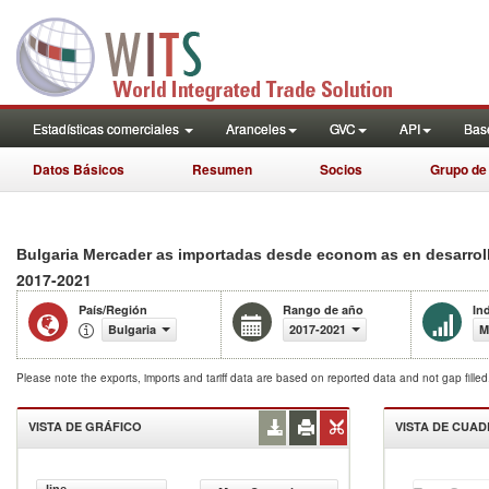
Estadísticas comerciales
Aranceles
GVC
API
Base
Datos Básicos
Resumen
Socios
Grupo de
Bulgaria Mercader as importadas desde econom as en desarroll
2017-2021
País/Región
Rango de año
In
Bulgaria
2017-2021
M
Please note the exports, imports and tariff data are based on reported data and not gap fille
VISTA DE GRÁFICO
VISTA DE CUA