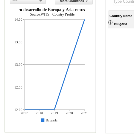
line
More Countries
conom as en desarrollo de Europa y Asia central (% del total de mercader
Source:WITS - Country Profile
Country Name
14.00
Bulgaria
13.50
13.00
12.50
12.00
2017
2018
2019
2020
2021
Bulgaria